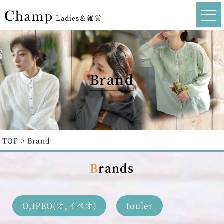
Brand
TOP
Brand
Brands
O,IPEO(オ,イペオ)
touler