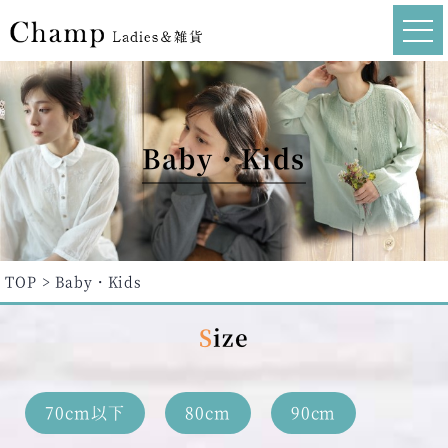
Baby・Kids
TOP
Baby・Kids
Size
70cm以下
80cm
90cm