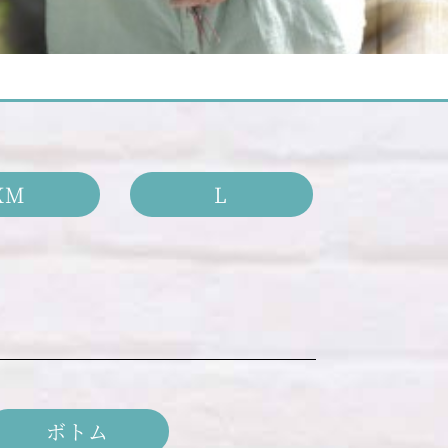
XM
L
ボトム