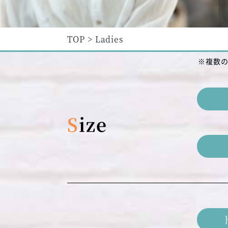
TOP
Ladies
※複数
Size