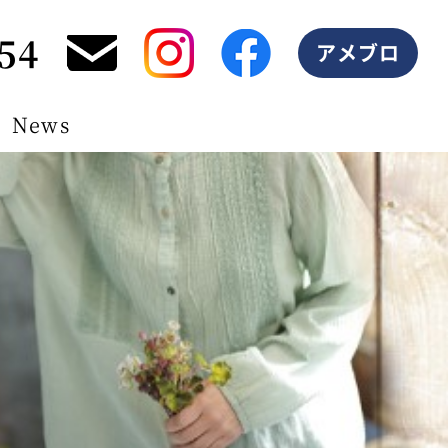
54
アメブロ
News