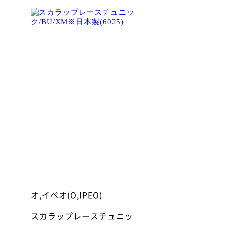
オ,イペオ(O,IPEO)
スカラップレースチュニッ