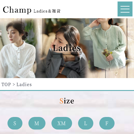
Ladies
TOP
Ladies
Size
S
M
XM
L
F