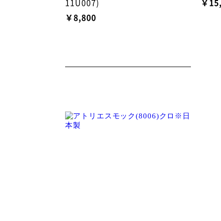
11U007)
￥15
￥8,800