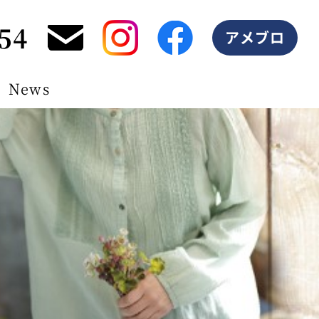
54
アメブロ
News